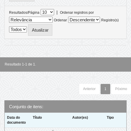
|
Resultados/Página
Ordenar registros por
Ordenar
Registro(s)
Resultado 1-1 de 1.
Anterior
1
Póximo
Conjunto de itens:
Data do
Título
Autor(es)
Tipo
documento