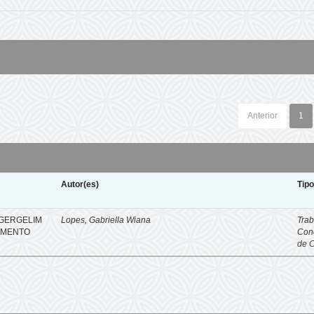
Anterior
1
Autor(es)
Tip
 GERGELIM
Lopes, Gabriella Wiana
Trab
IMENTO
Con
de 