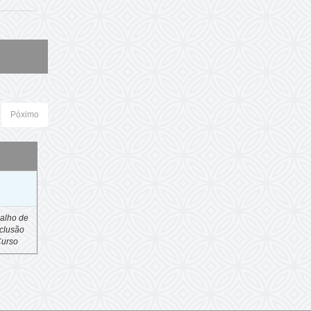
Póximo
o
alho de
clusão
Curso