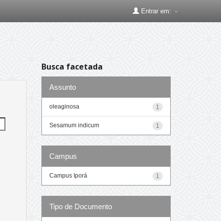
Entrar em:
Busca facetada
Assunto
oleaginosa
1
Sesamum indicum
1
Campus
Campus Iporá
1
Tipo de Documento