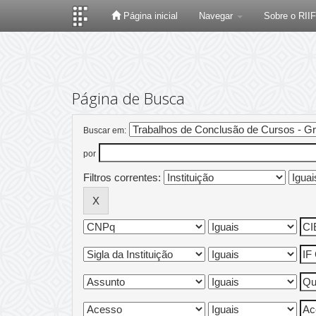
Página inicial
Navegar
Sobre o RII
Skip
navigation
Página de Busca
Buscar em:
por
Filtros correntes: