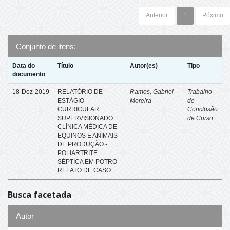
Anterior
1
Póximo
Conjunto de itens:
Data do
Título
Autor(es)
Tipo
documento
18-Dez-2019
RELATÓRIO DE
Ramos, Gabriel
Trabalho
ESTÁGIO
Moreira
de
CURRICULAR
Conclusão
SUPERVISIONADO
de Curso
CLÍNICA MÉDICA DE
EQUINOS E ANIMAIS
DE PRODUÇÃO -
POLIARTRITE
SÉPTICA EM POTRO -
RELATO DE CASO
Busca facetada
Autor