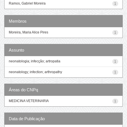
Ramos, Gabriel Moreira
1
Membros
Moreira, Maria Alice Pires
1
Assunto
neonatologia; infecção; artropatia
1
neonatology; infection; arthropathy
1
Áreas do CNPq
MEDICINA VETERINARIA
1
Data de Publicação