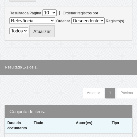
|
Resultados/Página
Ordenar registros por
Ordenar
Registro(s)
Resultado 1-1 de 1.
Anterior
1
Póximo
Conjunto de itens:
Data do
Título
Autor(es)
Tipo
documento