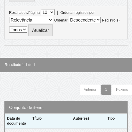
|
Resultados/Página
Ordenar registros por
Ordenar
Registro(s)
Resultado 1-1 de 1.
Anterior
1
Póximo
Conjunto de itens:
Data do
Título
Autor(es)
Tipo
documento