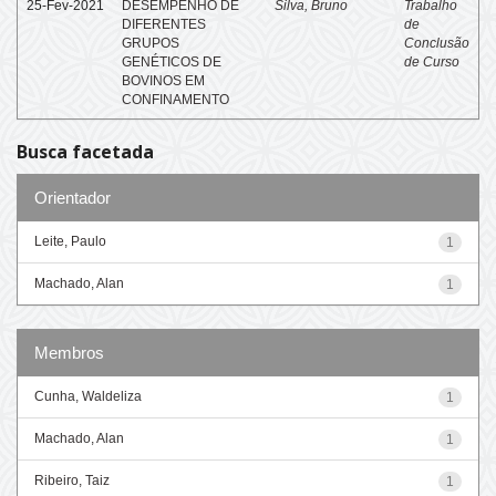
25-Fev-2021
DESEMPENHO DE
Silva, Bruno
Trabalho
DIFERENTES
de
GRUPOS
Conclusão
GENÉTICOS DE
de Curso
BOVINOS EM
CONFINAMENTO
Busca facetada
Orientador
Leite, Paulo
1
Machado, Alan
1
Membros
Cunha, Waldeliza
1
Machado, Alan
1
Ribeiro, Taiz
1