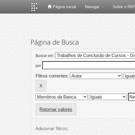
Página inicial
Navegar
Sobre o RII
Skip
navigation
Página de Busca
Buscar em:
por
Filtros correntes:
Retornar valores
Adicionar filtros: