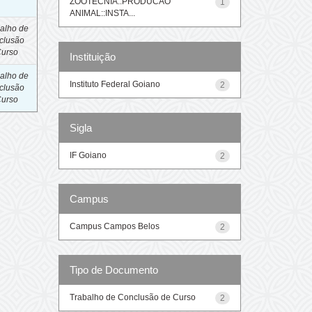
ZOOTECNIA::PRODUCAO
1
ANIMAL::INSTA...
alho de
clusão
Curso
Instituição
alho de
Instituto Federal Goiano
2
clusão
Curso
Sigla
IF Goiano
2
Campus
Campus Campos Belos
2
Tipo de Documento
Trabalho de Conclusão de Curso
2