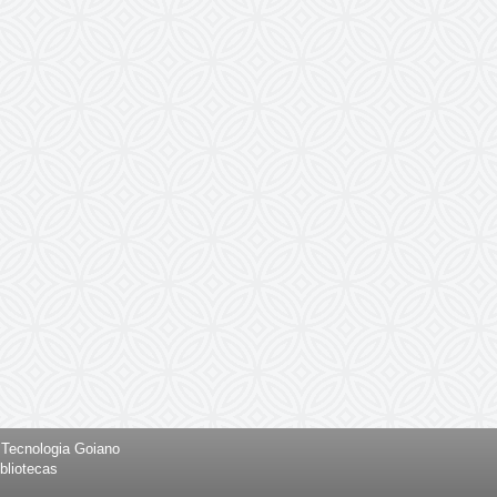
e Tecnologia Goiano
bliotecas