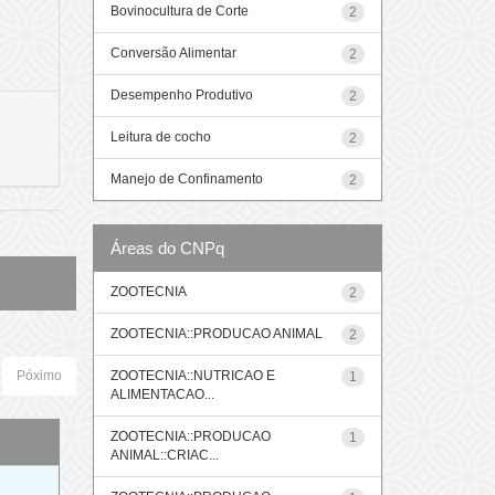
Bovinocultura de Corte
2
Conversão Alimentar
2
Desempenho Produtivo
2
Leitura de cocho
2
Manejo de Confinamento
2
Áreas do CNPq
ZOOTECNIA
2
ZOOTECNIA::PRODUCAO ANIMAL
2
ZOOTECNIA::NUTRICAO E
Póximo
1
ALIMENTACAO...
ZOOTECNIA::PRODUCAO
1
ANIMAL::CRIAC...
o