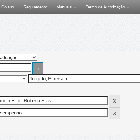
F Goiano
Regulamento
Manuais
Termo de Autorização