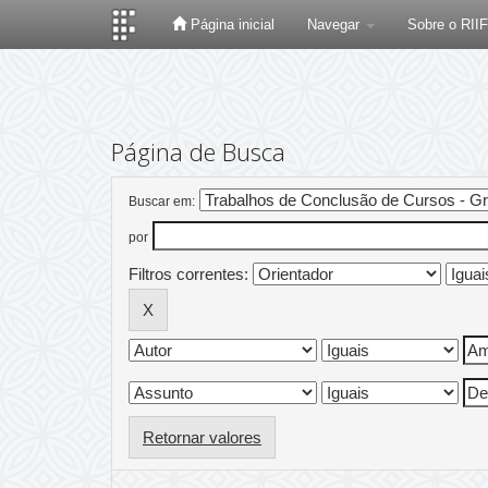
Página inicial
Navegar
Sobre o RII
Skip
navigation
Página de Busca
Buscar em:
por
Filtros correntes:
Retornar valores