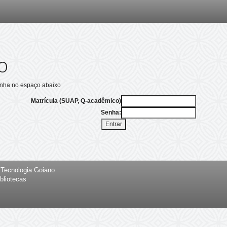
o
enha no espaço abaixo
Matrícula (SUAP, Q-acadêmico)
Senha:
e Tecnologia Goiano
bliotecas