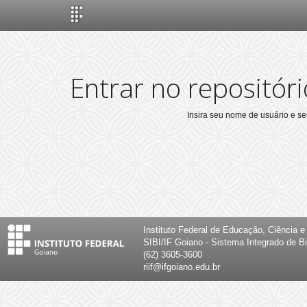
Skip
navigation
Entrar no repositóri
Insira seu nome de usuário e s
Instituto Federal de Educação, Ciência 
SIBI/IF Goiano - Sistema Integrado de Bi
(62) 3605-3600
riif@ifgoiano.edu.br