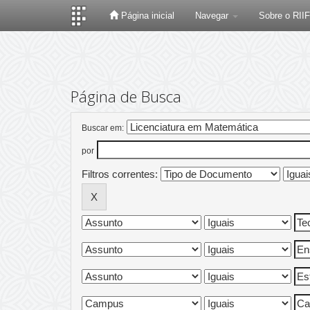
Página inicial
Navegar
Sobre o RII
Skip
navigation
Página de Busca
Buscar em:
por
Filtros correntes: