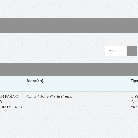
Anterior
1
Autor(es)
Tip
IS PARA O
Cruciel, Maryelle do Carmo
Trab
O
Con
 UM RELATO
de 