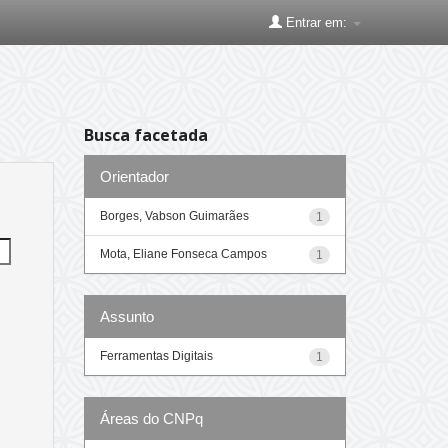
Entrar em:
Busca facetada
Orientador
Borges, Vabson Guimarães
1
Mota, Eliane Fonseca Campos
1
Assunto
Ferramentas Digitais
1
Áreas do CNPq