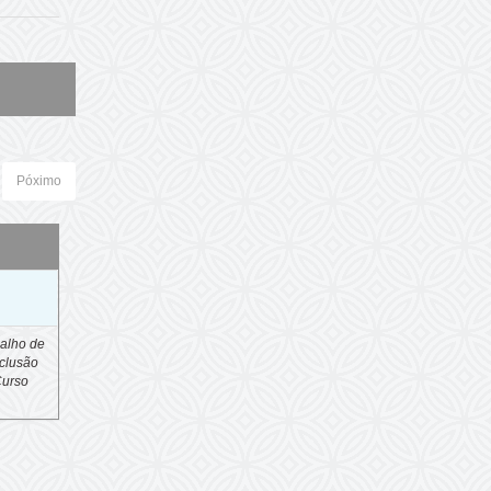
Póximo
o
alho de
clusão
Curso