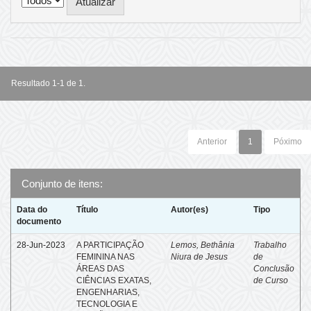
Resultado 1-1 de 1.
Anterior
1
Póximo
Conjunto de itens:
Data do
Título
Autor(es)
Tipo
documento
28-Jun-2023
A PARTICIPAÇÃO
Lemos, Bethânia
Trabalho
FEMININA NAS
Niura de Jesus
de
ÁREAS DAS
Conclusão
CIÊNCIAS EXATAS,
de Curso
ENGENHARIAS,
TECNOLOGIA E