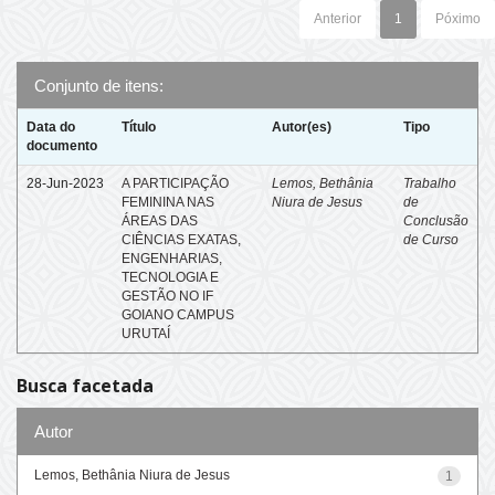
Anterior
1
Póximo
Conjunto de itens:
Data do
Título
Autor(es)
Tipo
documento
28-Jun-2023
A PARTICIPAÇÃO
Lemos, Bethânia
Trabalho
FEMININA NAS
Niura de Jesus
de
ÁREAS DAS
Conclusão
CIÊNCIAS EXATAS,
de Curso
ENGENHARIAS,
TECNOLOGIA E
GESTÃO NO IF
GOIANO CAMPUS
URUTAÍ
Busca facetada
Autor
Lemos, Bethânia Niura de Jesus
1