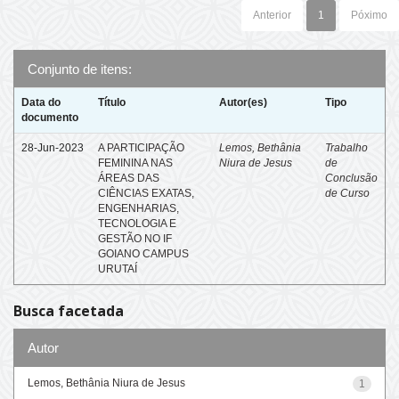
Anterior
1
Póximo
Conjunto de itens:
Data do
Título
Autor(es)
Tipo
documento
28-Jun-2023
A PARTICIPAÇÃO
Lemos, Bethânia
Trabalho
FEMININA NAS
Niura de Jesus
de
ÁREAS DAS
Conclusão
CIÊNCIAS EXATAS,
de Curso
ENGENHARIAS,
TECNOLOGIA E
GESTÃO NO IF
GOIANO CAMPUS
URUTAÍ
Busca facetada
Autor
Lemos, Bethânia Niura de Jesus
1