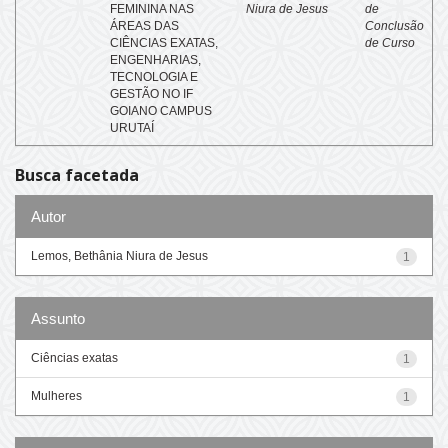
FEMININA NAS
Niura de Jesus
de
ÁREAS DAS
Conclusão
CIÊNCIAS EXATAS,
de Curso
ENGENHARIAS,
TECNOLOGIA E
GESTÃO NO IF
GOIANO CAMPUS
URUTAÍ
Busca facetada
Autor
Lemos, Bethânia Niura de Jesus
1
Assunto
Ciências exatas
1
Mulheres
1