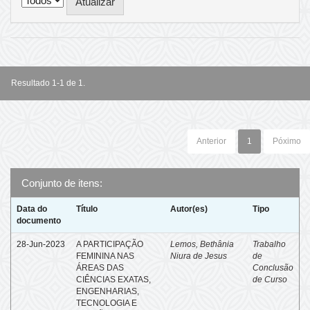
Resultado 1-1 de 1.
Anterior
1
Póximo
Conjunto de itens:
Data do
Título
Autor(es)
Tipo
documento
28-Jun-2023
A PARTICIPAÇÃO
Lemos, Bethânia
Trabalho
FEMININA NAS
Niura de Jesus
de
ÁREAS DAS
Conclusão
CIÊNCIAS EXATAS,
de Curso
ENGENHARIAS,
TECNOLOGIA E