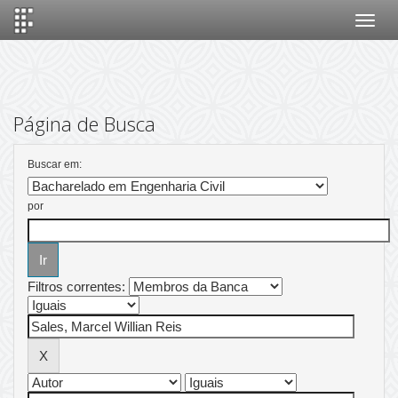
Skip
navigation
Página de Busca
Buscar em:
por
Filtros correntes: