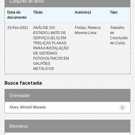
Conjunto de itens:
Data do
Título
Autor(es)
Tipo
documento
23-Fev-2021
ANÁLISE DO
Freitas, Rebeca
Trabalho
ESTADO LIMITE DE
Moreira Lima
de
SERVIÇO (ELS) EM
Conclusão
TRELIÇAS PLANAS
de Curso
PARA A INSTALAÇÃO
DE SISTEMAS
FOTOVOLTAICOS EM
GALPÕES
METÁLICOS
Busca facetada
Orientador
Alves, Michell Macedo
1
Membros