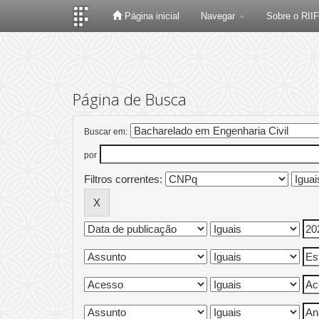
Página inicial
Navegar
Sobre o RII
Skip
navigation
Página de Busca
Buscar em:
por
Filtros correntes: