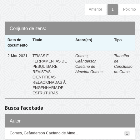
Anterior
1
Póximo
Conjunto de itens:
Data do
Título
Autor(es)
Tipo
documento
2-Mar-2021
TEMAS E
Gomes,
Trabalho
FERRAMENTAS DE
Geânderson
de
PESQUISA RE
Caetano de
Conclusão
REVISTAS
Almeida Gomes
de Curso
CIENTÍFICAS
RELACIONADAS À
ENGENHARIA DE
ESTRUTURAS
Busca facetada
Autor
Gomes, Geânderson Caetano de Alme...
1