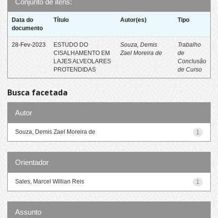
Conjunto de itens:
Data do
Título
Autor(es)
Tipo
documento
28-Fev-2023
ESTUDO DO
Souza, Demis
Trabalho
CISALHAMENTO EM
Zael Moreira de
de
LAJES ALVEOLARES
Conclusão
PROTENDIDAS
de Curso
Busca facetada
Autor
Souza, Demis Zael Moreira de
1
Orientador
Sales, Marcel Willian Reis
1
Assunto