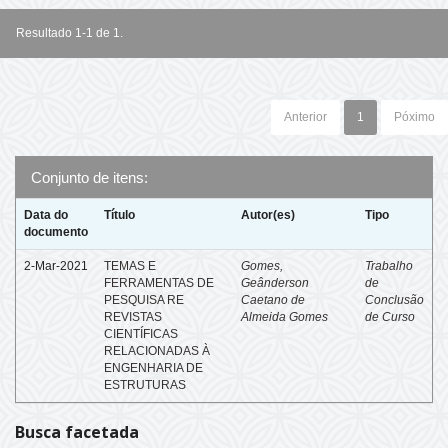
Resultado 1-1 de 1.
Anterior
1
Póximo
Conjunto de itens:
Data do
Título
Autor(es)
Tipo
documento
2-Mar-2021
TEMAS E
Gomes,
Trabalho
FERRAMENTAS DE
Geânderson
de
PESQUISA RE
Caetano de
Conclusão
REVISTAS
Almeida Gomes
de Curso
CIENTÍFICAS
RELACIONADAS À
ENGENHARIA DE
ESTRUTURAS
Busca facetada