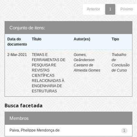
Anterior
1
Póximo
Conjunto de itens:
Data do
Título
Autor(es)
Tipo
documento
2-Mar-2021
TEMAS E
Gomes,
Trabalho
FERRAMENTAS DE
Geânderson
de
PESQUISA RE
Caetano de
Conclusão
REVISTAS
Almeida Gomes
de Curso
CIENTÍFICAS
RELACIONADAS À
ENGENHARIA DE
ESTRUTURAS
Busca facetada
Membros
Paiva, Phelippe Mendonça de
1