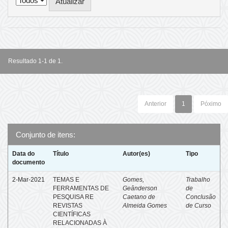
Resultado 1-1 de 1.
Anterior
1
Póximo
Conjunto de itens:
Data do
Título
Autor(es)
Tipo
documento
2-Mar-2021
TEMAS E
Gomes,
Trabalho
FERRAMENTAS DE
Geânderson
de
PESQUISA RE
Caetano de
Conclusão
REVISTAS
Almeida Gomes
de Curso
CIENTÍFICAS
RELACIONADAS À