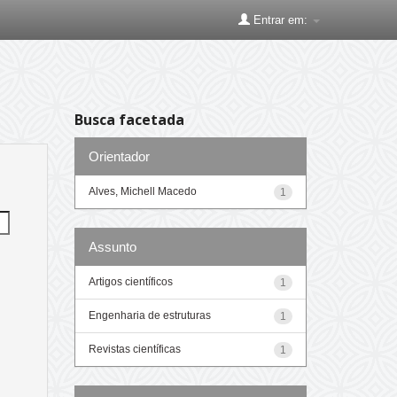
Entrar em:
Busca facetada
Orientador
Alves, Michell Macedo
1
Assunto
Artigos científicos
1
Engenharia de estruturas
1
Revistas científicas
1