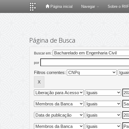
Página inicial
Navegar
Sobre o RII
Skip
navigation
Página de Busca
Buscar em:
por
Filtros correntes: