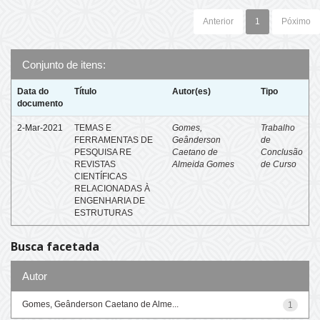
Anterior
1
Póximo
Conjunto de itens:
Data do
Título
Autor(es)
Tipo
documento
2-Mar-2021
TEMAS E
Gomes,
Trabalho
FERRAMENTAS DE
Geânderson
de
PESQUISA RE
Caetano de
Conclusão
REVISTAS
Almeida Gomes
de Curso
CIENTÍFICAS
RELACIONADAS À
ENGENHARIA DE
ESTRUTURAS
Busca facetada
Autor
Gomes, Geânderson Caetano de Alme...
1