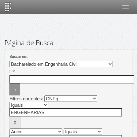
Skip
navigation
Página de Busca
Buscar em:
por
Filtros correntes: