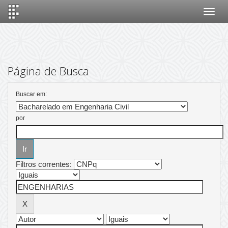
Skip
navigation
Página de Busca
Buscar em:
por
Filtros correntes: