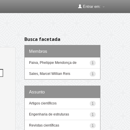
Entrar em:
Busca facetada
Membros
Paiva, Phelippe Mendonça de
1
Sales, Marcel Willian Reis
1
Assunto
Artigos científicos
1
Engenharia de estruturas
1
Revistas científicas
1