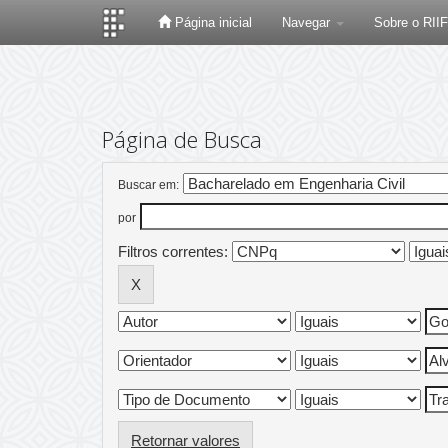
Página inicial
Navegar
Sobre o RII
Skip
navigation
Página de Busca
Buscar em:
por
Filtros correntes:
Retornar valores