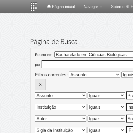
Página inicial
Navegar
Sobre o RII
Skip
navigation
Página de Busca
Buscar em:
por
Filtros correntes: