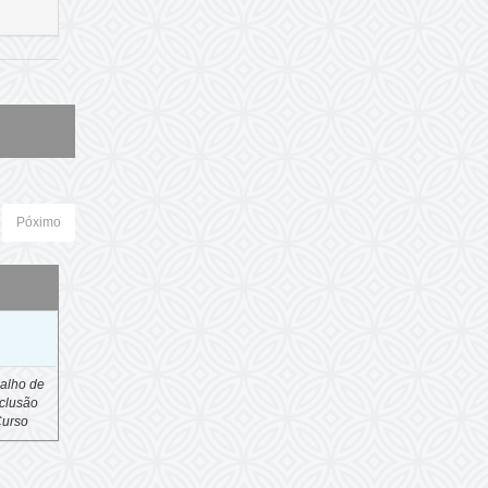
Póximo
o
alho de
clusão
Curso