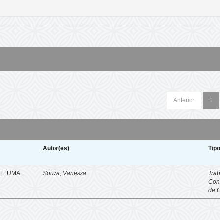
Anterior
1
Autor(es)
Tip
L: UMA
Souza, Vanessa
Trab
Con
de 