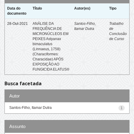
Data do
Título
Autor(es)
Tipo
documento
28-Out-2021
ANÁLISE DA
Santos-Filho,
Trabalho
FREQUÊNCIA DE
Itamar Dutra
de
MICRONÚCLEOS EM
Conclusão
PEIXES Astyanax
de Curso
bimaculatus
(Linnaeus, 1758)
(Characiformes:
Characidae) APÓS
EXPOSIÇÃO AO
FUNGICIDA ELATUS®
Busca facetada
Autor
Santos-Filho, Itamar Dutra
1
Assunto