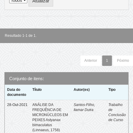
Resultado 1-1 de 1.
Anterior
1
Póximo
Conjunto de itens:
Data do
Título
Autor(es)
Tipo
documento
28-Out-2021
ANÁLISE DA
Santos-Filho,
Trabalho
FREQUÊNCIA DE
Itamar Dutra
de
MICRONÚCLEOS EM
Conclusão
PEIXES Astyanax
de Curso
bimaculatus
(Linnaeus, 1758)