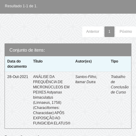
Resultado 1-1 de 1.
Anterior
1
Póximo
Conjunto de itens:
Data do
Título
Autor(es)
Tipo
documento
28-Out-2021
ANÁLISE DA
Santos-Filho,
Trabalho
FREQUÊNCIA DE
Itamar Dutra
de
MICRONÚCLEOS EM
Conclusão
PEIXES Astyanax
de Curso
bimaculatus
(Linnaeus, 1758)
(Characiformes:
Characidae) APÓS
EXPOSIÇÃO AO
FUNGICIDA ELATUS®