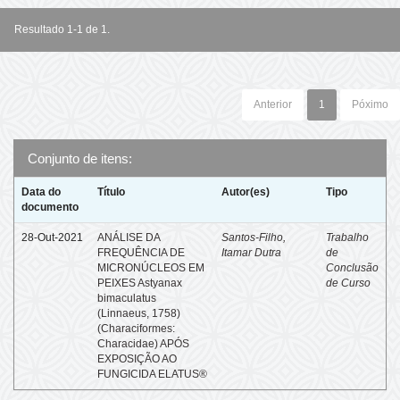
Resultado 1-1 de 1.
Anterior
1
Póximo
Conjunto de itens:
Data do
Título
Autor(es)
Tipo
documento
28-Out-2021
ANÁLISE DA
Santos-Filho,
Trabalho
FREQUÊNCIA DE
Itamar Dutra
de
MICRONÚCLEOS EM
Conclusão
PEIXES Astyanax
de Curso
bimaculatus
(Linnaeus, 1758)
(Characiformes:
Characidae) APÓS
EXPOSIÇÃO AO
FUNGICIDA ELATUS®