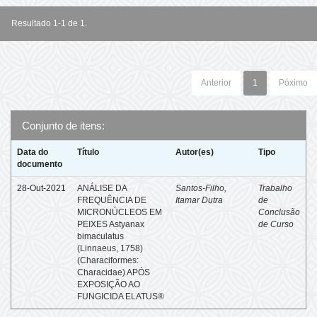
Resultado 1-1 de 1.
Anterior
1
Póximo
Conjunto de itens:
Data do
Título
Autor(es)
Tipo
documento
28-Out-2021
ANÁLISE DA
Santos-Filho,
Trabalho
FREQUÊNCIA DE
Itamar Dutra
de
MICRONÚCLEOS EM
Conclusão
PEIXES Astyanax
de Curso
bimaculatus
(Linnaeus, 1758)
(Characiformes:
Characidae) APÓS
EXPOSIÇÃO AO
FUNGICIDA ELATUS®