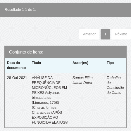
Resultado 1-1 de 1.
Anterior
1
Póximo
Conjunto de itens:
Data do
Título
Autor(es)
Tipo
documento
28-Out-2021
ANÁLISE DA
Santos-Filho,
Trabalho
FREQUÊNCIA DE
Itamar Dutra
de
MICRONÚCLEOS EM
Conclusão
PEIXES Astyanax
de Curso
bimaculatus
(Linnaeus, 1758)
(Characiformes:
Characidae) APÓS
EXPOSIÇÃO AO
FUNGICIDA ELATUS®