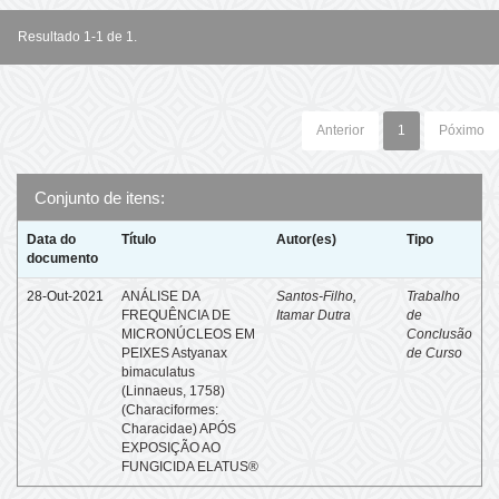
Resultado 1-1 de 1.
Anterior
1
Póximo
Conjunto de itens:
Data do
Título
Autor(es)
Tipo
documento
28-Out-2021
ANÁLISE DA
Santos-Filho,
Trabalho
FREQUÊNCIA DE
Itamar Dutra
de
MICRONÚCLEOS EM
Conclusão
PEIXES Astyanax
de Curso
bimaculatus
(Linnaeus, 1758)
(Characiformes:
Characidae) APÓS
EXPOSIÇÃO AO
FUNGICIDA ELATUS®