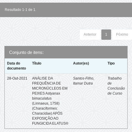
Resultado 1-1 de 1.
Anterior
1
Póximo
Conjunto de itens:
Data do
Título
Autor(es)
Tipo
documento
28-Out-2021
ANÁLISE DA
Santos-Filho,
Trabalho
FREQUÊNCIA DE
Itamar Dutra
de
MICRONÚCLEOS EM
Conclusão
PEIXES Astyanax
de Curso
bimaculatus
(Linnaeus, 1758)
(Characiformes:
Characidae) APÓS
EXPOSIÇÃO AO
FUNGICIDA ELATUS®