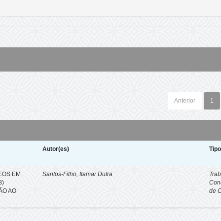
Anterior
1
Autor(es)
Tip
EOS EM
Santos-Filho, Itamar Dutra
Trab
8)
Con
ÇÃO AO
de 