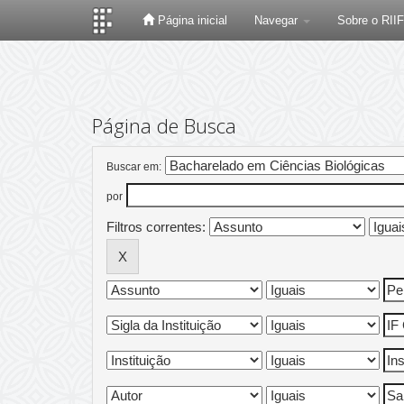
Página inicial
Navegar
Sobre o RII
Skip
navigation
Página de Busca
Buscar em:
por
Filtros correntes: