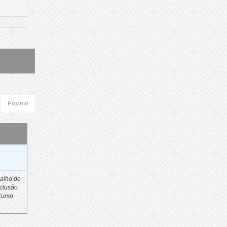
Póximo
o
alho de
clusão
Curso