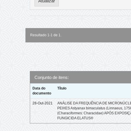
Resultado 1-1 de 1.
Conjunto de itens:
Data do
Título
documento
28-Out-2021
ANÁLISE DA FREQUÊNCIA DE MICRONÚCL
PEIXES Astyanax bimaculatus (Linnaeus, 175
(Characiformes: Characidae) APÓS EXPOSI
FUNGICIDA ELATUS®