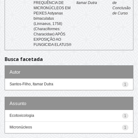
FREQUÊNCIA DE
Itamar Dutra
de
MICRONÚCLEOS EM
Conclusão
PEIXES Astyanax
de Curso
bimaculatus
(Linnaeus, 1758)
(Characiformes:
Characidae) APÓS
EXPOSIÇÃO AO
FUNGICIDA ELATUS®
Busca facetada
Autor
Santos-Filho, Itamar Dutra
1
Assunto
Ecotoxicologia
1
Micronúcleos
1