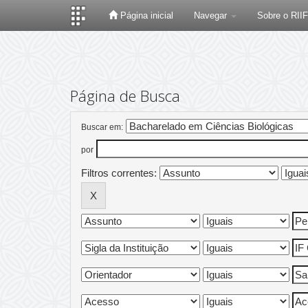
Página inicial
Navegar
Sobre o RII
Skip
navigation
Página de Busca
Buscar em:
por
Filtros correntes: