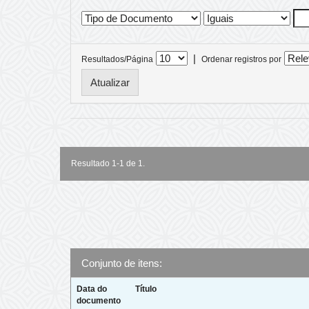
|
Resultados/Página
Ordenar registros por
Resultado 1-1 de 1.
Conjunto de itens:
Data do
Título
documento