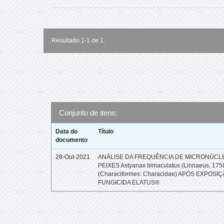
Resultado 1-1 de 1.
Conjunto de itens:
Data do
Título
documento
28-Out-2021
ANÁLISE DA FREQUÊNCIA DE MICRONÚCL
PEIXES Astyanax bimaculatus (Linnaeus, 175
(Characiformes: Characidae) APÓS EXPOSI
FUNGICIDA ELATUS®