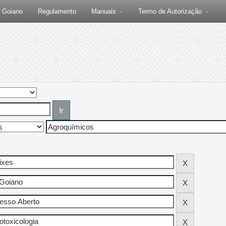
F Goiano
Regulamento
Manuais
Termo de Autorização