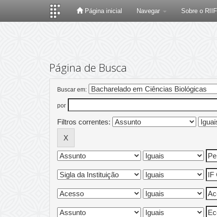
Página inicial
Navegar
Sobre o RII
Skip
navigation
Página de Busca
Buscar em:
por
Filtros correntes: