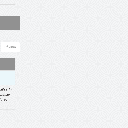
Póximo
o
alho de
clusão
Curso