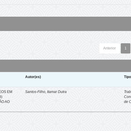
Anterior
1
Autor(es)
Tip
EOS EM
Santos-Filho, Itamar Dutra
Trab
8)
Con
ÇÃO AO
de 