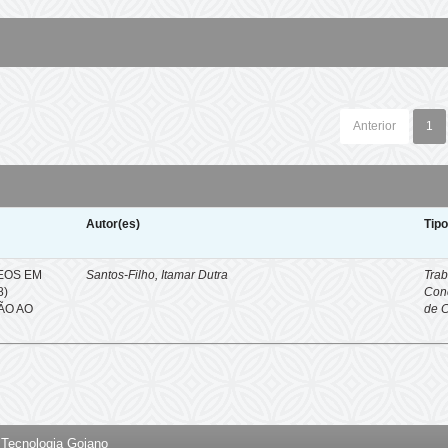
Anterior
1
Autor(es)
Tip
EOS EM
Santos-Filho, Itamar Dutra
Trab
8)
Con
ÇÃO AO
de 
e Tecnologia Goiano