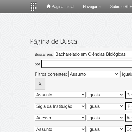
Página inicial
Navegar
Sobre o RII
Skip
navigation
Página de Busca
Buscar em:
por
Filtros correntes: