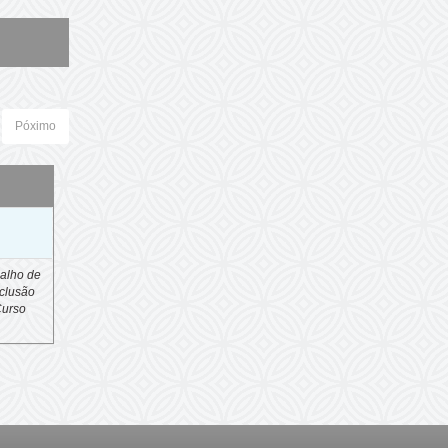
Póximo
o
alho de
clusão
Curso