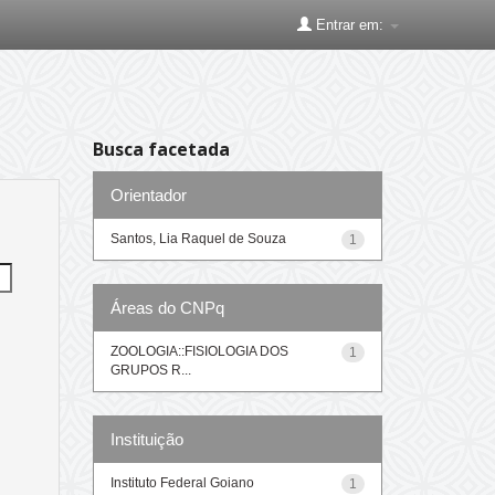
Entrar em:
Busca facetada
Orientador
Santos, Lia Raquel de Souza
1
Áreas do CNPq
ZOOLOGIA::FISIOLOGIA DOS
1
GRUPOS R...
Instituição
Instituto Federal Goiano
1