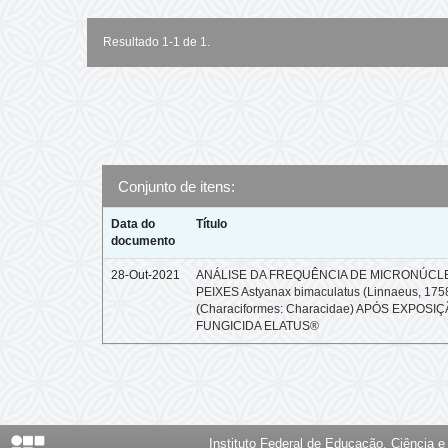
Resultado 1-1 de 1.
Conjunto de itens:
Data do
Título
documento
28-Out-2021
ANÁLISE DA FREQUÊNCIA DE MICRONÚCL
PEIXES Astyanax bimaculatus (Linnaeus, 175
(Characiformes: Characidae) APÓS EXPOSI
FUNGICIDA ELATUS®
Instituto Federal de Educação, Ciência 