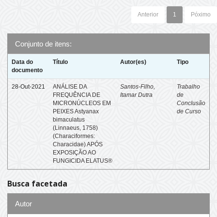
Anterior
1
Póximo
Conjunto de itens:
Data do
Título
Autor(es)
Tipo
documento
28-Out-2021
ANÁLISE DA
Santos-Filho,
Trabalho
FREQUÊNCIA DE
Itamar Dutra
de
MICRONÚCLEOS EM
Conclusão
PEIXES Astyanax
de Curso
bimaculatus
(Linnaeus, 1758)
(Characiformes:
Characidae) APÓS
EXPOSIÇÃO AO
FUNGICIDA ELATUS®
Busca facetada
Autor