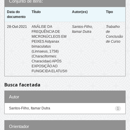
Conjunto de itens:
Data do
Título
Autor(es)
Tipo
documento
28-Out-2021
ANÁLISE DA
Santos-Filho,
Trabalho
FREQUÊNCIA DE
Itamar Dutra
de
MICRONÚCLEOS EM
Conclusão
PEIXES Astyanax
de Curso
bimaculatus
(Linnaeus, 1758)
(Characiformes:
Characidae) APÓS
EXPOSIÇÃO AO
FUNGICIDA ELATUS®
Busca facetada
Autor
Santos-Filho, Itamar Dutra
1
Orientador