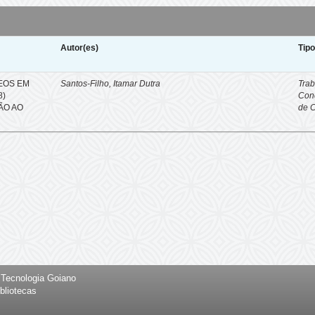
Autor(es)
Tip
EOS EM
Santos-Filho, Itamar Dutra
Trab
8)
Con
ÇÃO AO
de 
e Tecnologia Goiano
bliotecas