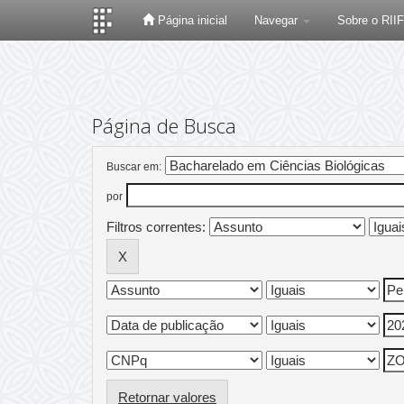
Página inicial
Navegar
Sobre o RII
Skip
navigation
Página de Busca
Buscar em:
por
Filtros correntes:
Retornar valores