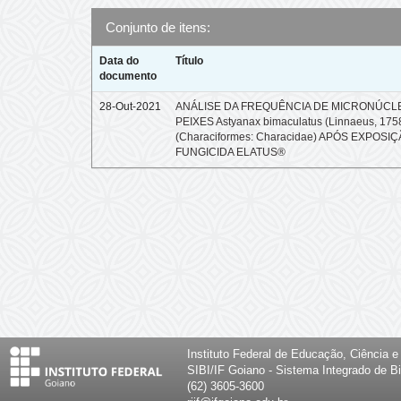
Conjunto de itens:
Data do
Título
documento
28-Out-2021
ANÁLISE DA FREQUÊNCIA DE MICRONÚCL
PEIXES Astyanax bimaculatus (Linnaeus, 175
(Characiformes: Characidae) APÓS EXPOSI
FUNGICIDA ELATUS®
Instituto Federal de Educação, Ciência 
SIBI/IF Goiano - Sistema Integrado de Bi
(62) 3605-3600