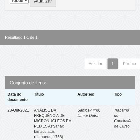
Resultado 1-1 de 1.
Anterior
1
Póximo
Conjunto de itens:
Data do
Título
Autor(es)
Tipo
documento
28-Out-2021
ANÁLISE DA
Santos-Filho,
Trabalho
FREQUÊNCIA DE
Itamar Dutra
de
MICRONÚCLEOS EM
Conclusão
PEIXES Astyanax
de Curso
bimaculatus
(Linnaeus, 1758)