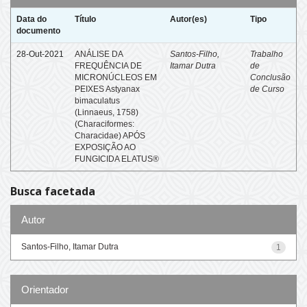
Data do
Título
Autor(es)
Tipo
documento
28-Out-2021
ANÁLISE DA
Santos-Filho,
Trabalho
FREQUÊNCIA DE
Itamar Dutra
de
MICRONÚCLEOS EM
Conclusão
PEIXES Astyanax
de Curso
bimaculatus
(Linnaeus, 1758)
(Characiformes:
Characidae) APÓS
EXPOSIÇÃO AO
FUNGICIDA ELATUS®
Busca facetada
Autor
Santos-Filho, Itamar Dutra
1
Orientador