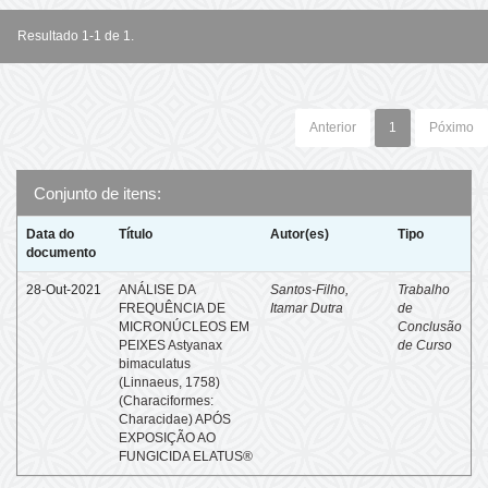
Resultado 1-1 de 1.
Anterior
1
Póximo
Conjunto de itens:
Data do
Título
Autor(es)
Tipo
documento
28-Out-2021
ANÁLISE DA
Santos-Filho,
Trabalho
FREQUÊNCIA DE
Itamar Dutra
de
MICRONÚCLEOS EM
Conclusão
PEIXES Astyanax
de Curso
bimaculatus
(Linnaeus, 1758)
(Characiformes:
Characidae) APÓS
EXPOSIÇÃO AO
FUNGICIDA ELATUS®