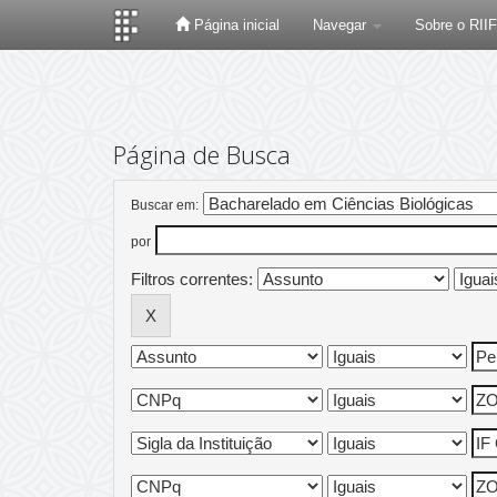
Página inicial
Navegar
Sobre o RII
Skip
navigation
Página de Busca
Buscar em:
por
Filtros correntes: