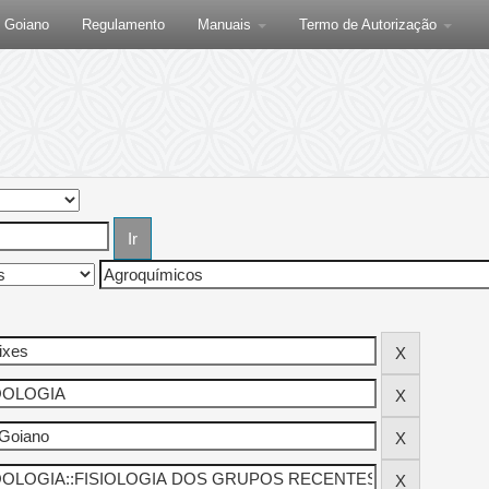
F Goiano
Regulamento
Manuais
Termo de Autorização