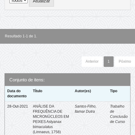
Resultado 1-1 de 1.
Anterior
1
Póximo
Conjunto de itens:
Data do
Título
Autor(es)
Tipo
documento
28-Out-2021
ANÁLISE DA
Santos-Filho,
Trabalho
FREQUÊNCIA DE
Itamar Dutra
de
MICRONÚCLEOS EM
Conclusão
PEIXES Astyanax
de Curso
bimaculatus
(Linnaeus, 1758)