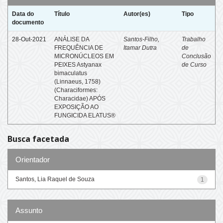
Data do
Título
Autor(es)
Tipo
documento
28-Out-2021
ANÁLISE DA
Santos-Filho,
Trabalho
FREQUÊNCIA DE
Itamar Dutra
de
MICRONÚCLEOS EM
Conclusão
PEIXES Astyanax
de Curso
bimaculatus
(Linnaeus, 1758)
(Characiformes:
Characidae) APÓS
EXPOSIÇÃO AO
FUNGICIDA ELATUS®
Busca facetada
Orientador
Santos, Lia Raquel de Souza
1
Assunto