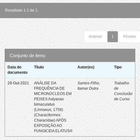
Resultado 1-1 de 1.
Anterior
1
Póximo
Conjunto de itens:
Data do
Título
Autor(es)
Tipo
documento
28-Out-2021
ANÁLISE DA
Santos-Filho,
Trabalho
FREQUÊNCIA DE
Itamar Dutra
de
MICRONÚCLEOS EM
Conclusão
PEIXES Astyanax
de Curso
bimaculatus
(Linnaeus, 1758)
(Characiformes:
Characidae) APÓS
EXPOSIÇÃO AO
FUNGICIDA ELATUS®